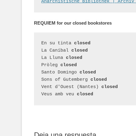
Anarchistische Bibliothek | Archiv
REQUIEM for our closed bookstores
En su tinta 
closed
La Caníbal 
closed
La Lluna 
closed
Pròleg 
closed
Santo Domingo 
closed
Sons of Gutemberg 
closed
Vent d'Ouest (Nantes)
closed
Veus amb veu 
closed
Deja una respuesta