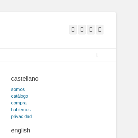
Facebook
Correo
YouTube
Enlace
electrónico
Buscar
castellano
somos
catálogo
compra
hablemos
privacidad
english