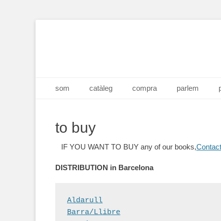
Menú principal
Saltar
som
catàleg
compra
parlem
al
contenido
to buy
IF YOU WANT TO BUY any of our books,
Contact
DISTRIBUTION in Barcelona
Aldarull
Barra/Llibre