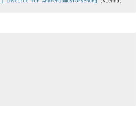
 | Institut für Anarchismusforschung
 (Vienna)