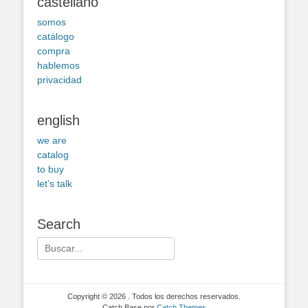
castellano
somos
catálogo
compra
hablemos
privacidad
english
we are
catalog
to buy
let’s talk
Search
Buscar:
Copyright © 2026
. Todos los derechos reservados.
Catch Base por
Catch Themes