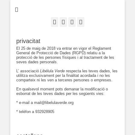
Facebook
Correo
YouTube
Enlace
electrónico
privacitat
El 25 de maig de 2018 va entrar en vigor el Reglament
General de Protecció de Dades (RGPD) relatiu a la
protecció de les persones físiques i al tractament de les
seves dades personals.
L’ associació
Libélula Verde
respecta les teves dades, les
utilitza exclusivament per la finalitat acordada i no les
comparteix ni les ven a terceres persones o empreses.
En qualsevol moment pots demanar la modificació o
esborrat de les teves dades per les següents vies:
* e-mail a mail@libelulaverde.org
* telèfon a 932928905