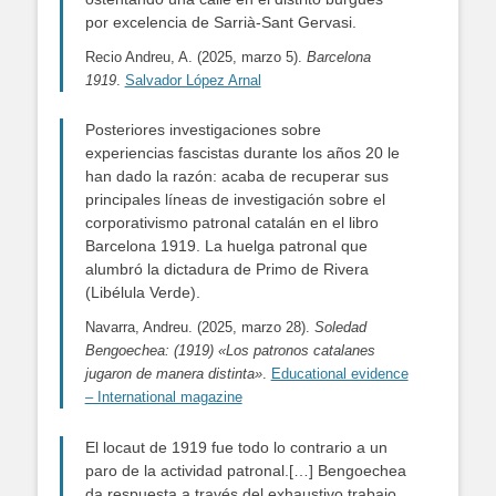
por excelencia de Sarrià-Sant Gervasi.
Recio Andreu, A. (2025, marzo 5).
Barcelona
1919
.
Salvador López Arnal
Posteriores investigaciones sobre
experiencias fascistas durante los años 20 le
han dado la razón: acaba de recuperar sus
principales líneas de investigación sobre el
corporativismo patronal catalán en el libro
Barcelona 1919. La huelga patronal que
alumbró la dictadura de Primo de Rivera
(Libélula Verde).
Navarra, Andreu. (2025, marzo 28).
Soledad
Bengoechea: (1919) «Los patronos catalanes
jugaron de manera distinta»
.
Educational evidence
– International magazine
El locaut de 1919 fue todo lo contrario a un
paro de la actividad patronal.[…] Bengoechea
da respuesta a través del exhaustivo trabajo