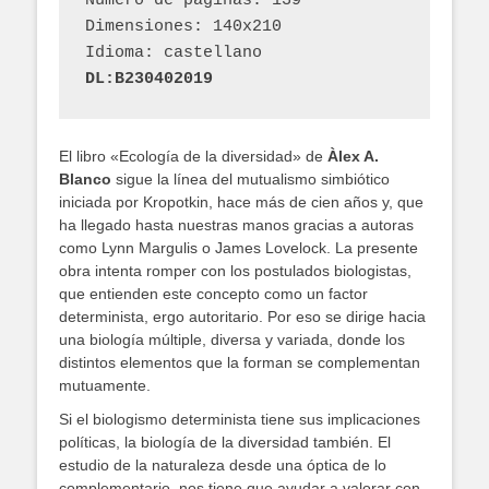
Número de páginas: 139
Dimensiones: 140x210
Idioma: castellano
DL:B230402019
El libro «Ecología de la diversidad» de
Àlex A.
Blanco
sigue la línea del mutualismo simbiótico
iniciada por Kropotkin, hace más de cien años y, que
ha llegado hasta nuestras manos gracias a autoras
como Lynn Margulis o James Lovelock. La presente
obra intenta romper con los postulados biologistas,
que entienden este concepto como un factor
determinista, ergo autoritario. Por eso se dirige hacia
una biología múltiple, diversa y variada, donde los
distintos elementos que la forman se complementan
mutuamente.
Si el biologismo determinista tiene sus implicaciones
políticas, la biología de la diversidad también. El
estudio de la naturaleza desde una óptica de lo
complementario, nos tiene que ayudar a valorar con