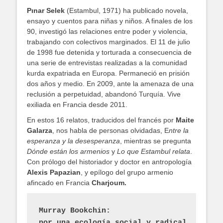
Pınar Selek
(Estambul, 1971) ha publicado novela,
ensayo y cuentos para niñas y niños. A finales de los
90, investigó las relaciones entre poder y violencia,
trabajando con colectivos marginados. El 11 de julio
de 1998 fue detenida y torturada a consecuencia de
una serie de entrevistas realizadas a la comunidad
kurda expatriada en Europa. Permaneció en prisión
dos años y medio. En 2009, ante la amenaza de una
reclusión a perpetuidad, abandonó Turquía. Vive
exiliada en Francia desde 2011.
En estos 16 relatos, traducidos del francés por
Maite
Galarza
, nos habla de personas olvidadas, E
ntre la
esperanza y la desesperanza
, mientras se pregunta
Dónde están los armenios
y
Lo que Estambul relata
.
Con prólogo del historiador y doctor en antropología
Alexis Papazian
, y epílogo del grupo armenio
afincado en Francia
Charjoum.
Murray Bookchin:
por una ecología social y radical