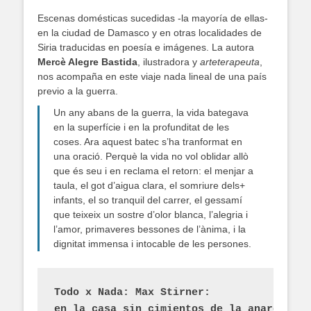
Escenas domésticas sucedidas -la mayoría de ellas-
en la ciudad de Damasco y en otras localidades de
Siria traducidas en poesía e imágenes. La autora
Mercè Alegre Bastida
, ilustradora y
arteterapeuta
,
nos acompaña en este viaje nada lineal de una país
previo a la guerra.
Un any abans de la guerra, la vida bategava
en la superfície i en la profunditat de les
coses. Ara aquest batec s’ha tranformat en
una oració. Perquè la vida no vol oblidar allò
que és seu i en reclama el retorn: el menjar a
taula, el got d’aigua clara, el somriure dels+
infants, el so tranquil del carrer, el gessamí
que teixeix un sostre d’olor blanca, l’alegria i
l’amor, primaveres bessones de l’ànima, i la
dignitat immensa i intocable de les persones.
Todo x Nada: Max Stirner: 
en la casa sin cimientos de la anarquía