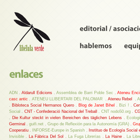
ADN
.
Aldarull Edicions
.
Assemblea de Barri Poble Sec
.
Ateneu Enci
casc antic
.
ATENEU LLIBERTARI DEL PALOMAR
.
Ateneu Rebel
.
A
.
Bibloteca Social Hermanos Quero
.
Blog de Janet Bihel
.
Bizi !
.
Cen
Social
.
CNT - Confederació Nacional del Treball
.
CNT
nodo50.org
.
CG
.
Die Kultur steckt in vielen Bereichen des täglichen Lebens
.
Ecolog
Germinal
.
guifi.net
.
Grupo de Reflexión para la Autonomía (GRA)
.
Gru
Cooperatiu
.
INFORSE-Europe in Spanish
.
Instituo de Ecología Social 
Invisible
.
La Fàbrica Del Sol
.
La Fuga Librerías
.
La Haine
.
La Libr