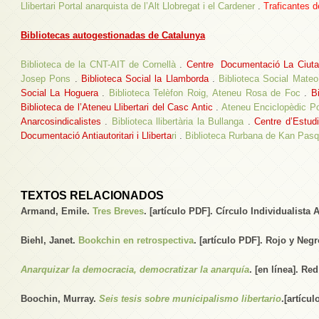
Llibertari Portal anarquista de l’Alt Llobregat i el Cardener
.
Traficantes 
Bibliotecas autogestionadas de Catalunya
Biblioteca de la CNT-AIT de Cornellà
.
Centre Documentació La Ciutat
Josep Pons
.
Biblioteca Social la Llamborda
.
Biblioteca Social Mateo
Social La Hoguera
.
Biblioteca Telèfon R
oig, Ateneu Rosa de Foc
.
B
Biblioteca de l’Ateneu Llibertari del Casc Antic
.
Ateneu Enciclopèdic Po
Anarcosindicalistes
.
Biblioteca llibertària la Bullanga
.
Centre d’Estudi
Documentació Antiautoritari i Lliberta
ri
.
Biblioteca Rurbana de Kan Pasq
TEXTOS RELACIONADOS
Armand, Emile.
Tres Breves
. [artículo PDF]. Círculo Individualista
Biehl, Janet.
Bookchin en retrospectiva
. [artículo PDF]. Rojo y Negr
Anarquizar la democracia, democratizar la anarquía
. [en línea]. Re
Boochin, Murray.
Seis tesis sobre municipalismo libertario
.[artícu